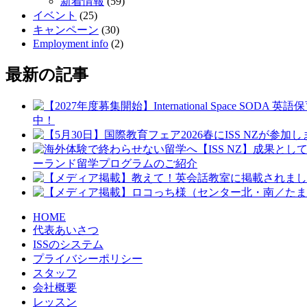
新着情報
(59)
イベント
(25)
キャンペーン
(30)
Employment info
(2)
最新の記事
中！
ーランド留学プログラムのご紹介
HOME
代表あいさつ
ISSのシステム
プライバシーポリシー
スタッフ
会社概要
レッスン