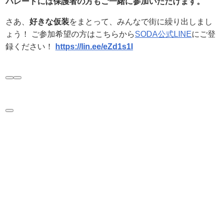
パレードには保護者の方もご一緒に参加いただけます。
さあ、
好きな仮装
をまとって、みんなで街に繰り出しまし
ょう！ ご参加希望の方はこちらから
SODA公式LINE
にご登
録ください！
https://lin.ee/eZd1s1I