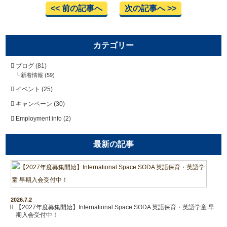
<< 前の記事へ
次の記事へ >>
カテゴリー
ブログ
(81)
新着情報
(59)
イベント
(25)
キャンペーン
(30)
Employment info
(2)
最新の記事
2026.7.2
【2027年度募集開始】International Space SODA 英語保育・英語学童 早
期入会受付中！