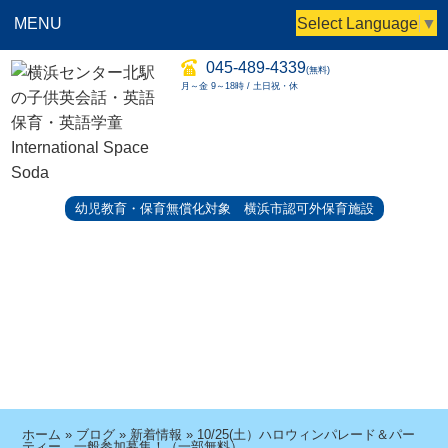
MENU
Select Language
▼
045-489-4339
(無料)
月～金 9～18時 / 土日祝・休
幼児教育・保育無償化対象 横浜市認可外保育施設
ホーム
»
ブログ
»
新着情報
»
10/25(土）ハロウィンパレード＆パー
ティー 一般参加募集！（一部無料）